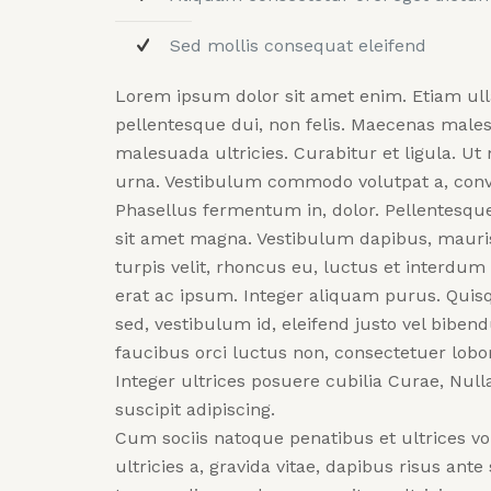
Sed mollis consequat eleifend
Lorem ipsum dolor sit amet enim. Etiam ul
pellentesque dui, non felis. Maecenas malesu
malesuada ultricies. Curabitur et ligula. Ut 
urna. Vestibulum commodo volutpat a, conva
Phasellus fermentum in, dolor. Pellentesque 
sit amet magna. Vestibulum dapibus, maur
turpis velit, rhoncus eu, luctus et interdum
erat ac ipsum. Integer aliquam purus. Quisq
sed, vestibulum id, eleifend justo vel bibe
faucibus orci luctus non, consectetuer lobort
Integer ultrices posuere cubilia Curae, Null
suscipit adipiscing.
Cum sociis natoque penatibus et ultrices vo
ultricies a, gravida vitae, dapibus risus ante