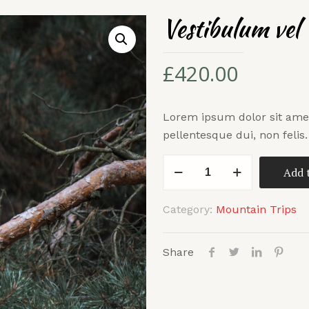
Vestibulum vel
£
420.00
Lorem ipsum dolor sit ame
pellentesque dui, non feli
Vestibulum
Add 
vel
quantity
Category:
Mountain Trips
Share