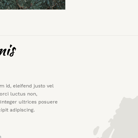
mis
m id, eleifend justo vel
rci luctus non,
 Integer ultrices posuere
pit adipiscing.
m