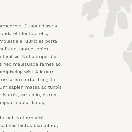
lamcorper. Suspendisse a
ada elit lectus felis,
molestie a, ultricies porta
llis ac, laoreet enim.
facilisis. Nulla imperdiet
is nec malesuada fames ac
 adipiscing wisi. Aliquam
ue lorem tortor fringilla
ndum sapien massa ac turpis
is quis, varius in, purus.
a ipsum dolor lacus,
lutpat. Nullam wisi
 sodales lectus blandit eu,